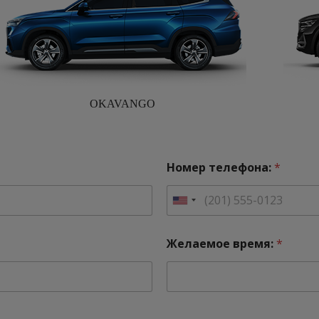
OKAVANGO
Номер телефона:
*
U
n
i
t
Желаемое время:
*
e
d
S
t
a
t
e
s