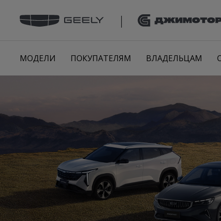
П
е
|
р
е
й
т
и
к
МОДЕЛИ
ПОКУПАТЕЛЯМ
ВЛАДЕЛЬЦАМ
с
о
д
е
р
ж
и
м
о
м
у